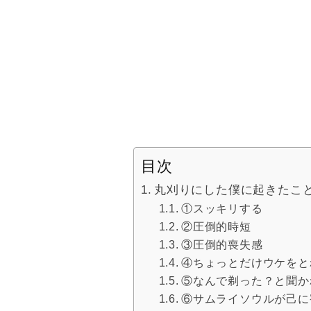
目次
丸刈りにした僕に起きたこ
①スッキリする
②圧倒的時短
③圧倒的喪失感
④ちょっとだけウケをと
⑤なんで剃った？と聞か
⑥サムライソウルが己に