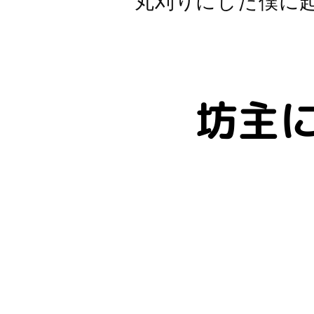
丸刈りにした僕に